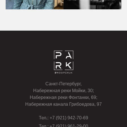
Санкт-Петербург,
Набережная реки Мойки, 30;
Набережная реки Фонтанки, 69;
Набережная канала Грибоедова, 97
Тел.: +7 (921) 942-70-69
Тел.: +7 (921) 961-29-00